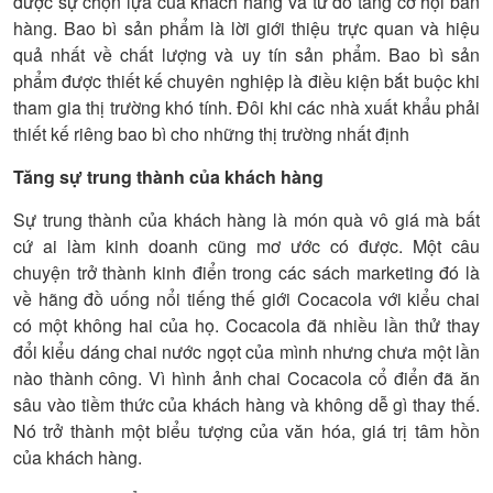
được sự chọn lựa của khách hàng và từ đó tăng cơ hội bán
hàng. Bao bì sản phẩm là lời giới thiệu trực quan và hiệu
quả nhất về chất lượng và uy tín sản phẩm. Bao bì sản
phẩm được thiết kế chuyên nghiệp là điều kiện bắt buộc khi
tham gia thị trường khó tính. Đôi khi các nhà xuất khẩu phải
thiết kế riêng bao bì cho những thị trường nhất định
Tăng sự trung thành của khách hàng
Sự trung thành của khách hàng là món quà vô giá mà bất
cứ ai làm kinh doanh cũng mơ ước có được. Một câu
chuyện trở thành kinh điển trong các sách marketing đó là
về hãng đồ uống nổi tiếng thế giới Cocacola với kiểu chai
có một không hai của họ. Cocacola đã nhiều lần thử thay
đổi kiểu dáng chai nước ngọt của mình nhưng chưa một lần
nào thành công. Vì hình ảnh chai Cocacola cổ điển đã ăn
sâu vào tiềm thức của khách hàng và không dễ gì thay thế.
Nó trở thành một biểu tượng của văn hóa, giá trị tâm hồn
của khách hàng.